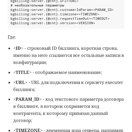
bgbilling:server.{@cnt}.url=<URL>

# необязательные параметры

bgbilling:server.{@cnt}.customerIdParam=<PARAM_ID>

bgbilling:server.{@cnt}.timezone=<TIMEZONE>

bgbilling:server.{@cnt}.requestTimeOut=<TIMEOUT>

bgbilling:server.{@cnt}.version=<VERSION>
Где:
<ID>
- строковый ID биллинга, короткая строка,
именно на него ссылаются все остальные записи в
конфигурации;
<TITLE>
- отображаемое наименование;
<URL>
- URL для подключения к сервлету executer
биллинга;
<PARAM_ID>
- код текстового параметра договора
в биллинге, в котором сохраняется код
контрагента, к которому привязан данный
договор;
<TIMEZONE>
- временная зона сервера, например