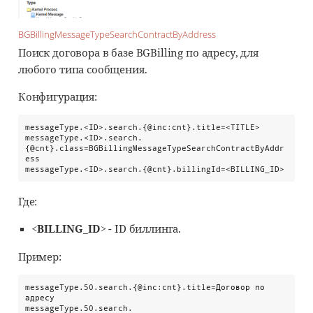
BGBillingMessageTypeSearchContractByAddress
Поиск договора в базе BGBilling по адресу, для
любого типа сообщения.
Конфигурация:
messageType.<ID>.search.{@inc:cnt}.title=<TITLE>

messageType.<ID>.search.
{@cnt}.class=BGBillingMessageTypeSearchContractByAddr
ess

messageType.<ID>.search.{@cnt}.billingId=<BILLING_ID>
Где:
<BILLING_ID>
- ID биллинга.
Пример:
messageType.50.search.{@inc:cnt}.title=Договор по 
адресу

messageType.50.search.