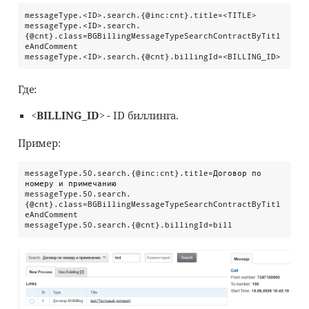
messageType.<ID>.search.{@inc:cnt}.title=<TITLE>

messageType.<ID>.search.
{@cnt}.class=BGBillingMessageTypeSearchContractByTitl
eAndComment

messageType.<ID>.search.{@cnt}.billingId=<BILLING_ID>
Где:
<BILLING_ID>
- ID биллинга.
Пример:
messageType.50.search.{@inc:cnt}.title=Договор по 
номеру и примечанию

messageType.50.search.
{@cnt}.class=BGBillingMessageTypeSearchContractByTitl
eAndComment

messageType.50.search.{@cnt}.billingId=bill