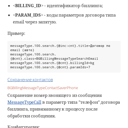
<BILLING_ID>
- идентификатор биллинга;
<PARAM_IDS>
- коды параметров договора типа
email через запятую.
Пример:
messageType.100.search.{@inc:cnt}.title=Договор по 
email (авто)

messageType.100.search.
{@cnt}.class=BGBillingMessageTypeSearchEmail

messageType.100.search.{@cnt}.billingId=bg

messageType.100.search.{@cnt}.paramIds=7
Сохранение контактов
BGBillingMessageTypeContactSaverPhone
Сохранение номер звонящего из сообщения
MessageTypeCall
в параметр типа "телефон" договора
биллинга, привязанному к процессу после
обработки сообщения.
Конфигурация: