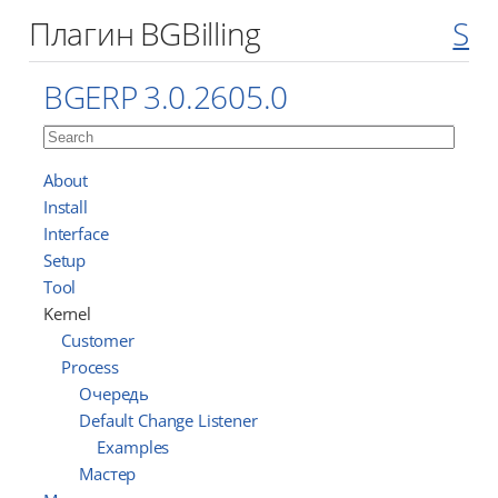
Плагин BGBilling
S
BGERP 3.0.2605.0
About
Install
Interface
Setup
Tool
Kernel
Customer
Process
Очередь
Default Change Listener
Examples
Мастер