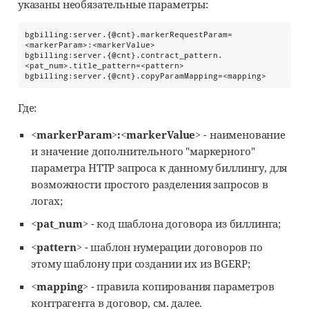
указаны необязательные параметры:
bgbilling:server.{@cnt}.markerRequestParam=
<markerParam>:<markerValue>

bgbilling:server.{@cnt}.contract_pattern.
<pat_num>.title_pattern=<pattern>

bgbilling:server.{@cnt}.copyParamMapping=<mapping>
Где:
<markerParam>:<markerValue>
- наименование
и значение дополнительного "маркерного"
параметра HTTP запроса к данному биллингу, для
возможности простого разделения запросов в
логах;
<pat_num>
- код шаблона договора из биллинга;
<pattern>
- шаблон нумерации договоров по
этому шаблону при создании их из BGERP;
<mapping>
- правила копирования параметров
контрагента в договор, см. далее.