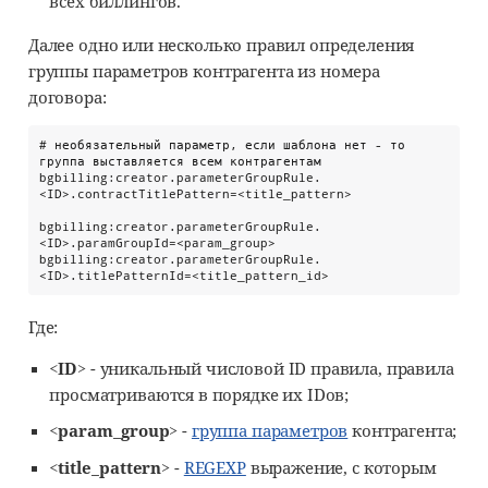
всех биллингов.
Далее одно или несколько правил определения
группы параметров контрагента из номера
договора:
# необязательный параметр, если шаблона нет - то 
группа выставляется всем контрагентам

bgbilling:creator.parameterGroupRule.
<ID>.contractTitlePattern=<title_pattern>

bgbilling:creator.parameterGroupRule.
<ID>.paramGroupId=<param_group>

bgbilling:creator.parameterGroupRule.
<ID>.titlePatternId=<title_pattern_id>
Где:
<ID>
- уникальный числовой ID правила, правила
просматриваются в порядке их IDов;
<param_group>
-
группа параметров
контрагента;
<title_pattern>
-
REGEXP
выражение, с которым