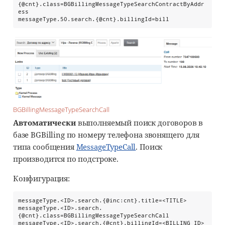
{@cnt}.class=BGBillingMessageTypeSearchContractByAddr
ess

messageType.50.search.{@cnt}.billingId=bill
BGBillingMessageTypeSearchCall
Автоматически
выполняемый поиск договоров в
базе BGBilling по номеру телефона звонящего для
типа сообщения
MessageTypeCall
. Поиск
производится по подстроке.
Конфигурация:
messageType.<ID>.search.{@inc:cnt}.title=<TITLE>

messageType.<ID>.search.
{@cnt}.class=BGBillingMessageTypeSearchCall

messageType.<ID>.search.{@cnt}.billingId=<BILLING_ID>
