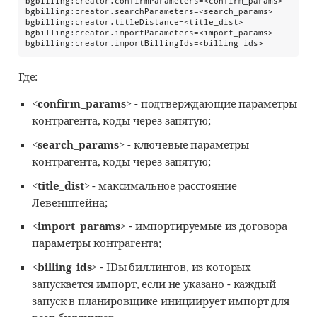
bgbilling:creator.confirmParameters=<confirm_params>

bgbilling:creator.searchParameters=<search_params>

bgbilling:creator.titleDistance=<title_dist>

bgbilling:creator.importParameters=<import_params>

bgbilling:creator.importBillingIds=<billing_ids>
Где:
<confirm_params>
- подтверждающие параметры
контрагента, коды через запятую;
<search_params>
- ключевые параметры
контрагента, коды через запятую;
<title_dist>
- максимальное расстояние
Левенштейна;
<import_params>
- импортируемые из договора
параметры контрагента;
<billing_ids>
- IDы биллингов, из которых
запускается импорт, если не указано - каждый
запуск в планировщике инициирует импорт для