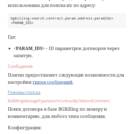
использованы для поиска их по адресу:
bgbilling:search.contract.param.address.paramIds=
<PARAM_IDS>
Где:
<PARAM_IDS>
- ID параметров договоров через
запятую.
Сообщения
Плагин предоставляет следующие возможности для
настройки
типов сообщений
.
Режимы поиска
BGBillingMessageTypeSearchContractByTitleAndComment
Поиск договора в базе BGBilling по номеру и
комментарию, для любого типа сообщения.
Конфигурация: