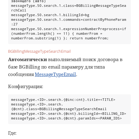
звонящего (авто)

messageType.50.search.1.class=BGBillingMessageTypeSea
rchCall

messageType.50.search.1.billingId=bg

messageType.50.search.1.commands=contractByPhoneParam
:27

messageType.50.search.1.expressionNumberPreprocess=if 
(numberFrom.length() == 11) { numberFrom = 
numberFrom.substring(1) }; return numberFrom;
BGBillingMessageTypeSearchEmail
Автоматически
выполняемый поиск договора в
базе BGBilling по email парамеру для типа
сообщения
MessageTypeEmail
.
Конфигурация:
messageType.<ID>.search.{@inc:cnt}.title=<TITLE>

messageType.<ID>.search.
{@cnt}.class=BGBillingMessageTypeSearchEmail

messageType.<ID>.search.{@cnt}.billingId=<BILLING_ID>

messageType.<ID>.search.{@cnt}.paramIds=<PARAM_IDS>
Где: