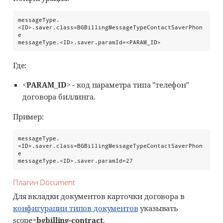
messageType.
<ID>.saver.class=BGBillingMessageTypeContactSaverPhon
e

messageType.<ID>.saver.paramId=<PARAM_ID>
Где:
<PARAM_ID>
- код параметра типа "телефон"
договора биллинга.
Пример:
messageType.
<ID>.saver.class=BGBillingMessageTypeContactSaverPhon
e

messageType.<ID>.saver.paramId=27
Плагин Document
Для вкладки документов карточки договора в
конфигурации типов документов
указывать
scope=
bgbilling-contract
.