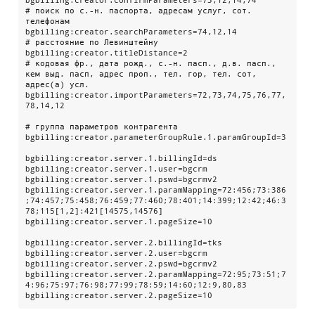
bgbilling:creator.confirmParameters=73,12,14,74

# поиск по с.-н. паспорта, адресам услуг, сот. 
телефонам

bgbilling:creator.searchParameters=74,12,14

# расстояние по Левинштейну

bgbilling:creator.titleDistance=2

# кодовая фр., дата рожд., с.-н. пасп., д.в. пасп., 
кем выд. пасп, адрес проп., тел. гор, тел. сот, 
адрес(а) усл.

bgbilling:creator.importParameters=72,73,74,75,76,77,
78,14,12

# группа параметров контрагента

bgbilling:creator.parameterGroupRule.1.paramGroupId=3

bgbilling:creator.server.1.billingId=ds

bgbilling:creator.server.1.user=bgcrm

bgbilling:creator.server.1.pswd=bgcrmv2

bgbilling:creator.server.1.paramMapping=72:456;73:386
;74:457;75:458;76:459;77:460;78:401;14:399;12:42;46:3
78;115[1,2]:421[14575,14576]

bgbilling:creator.server.1.pageSize=10

bgbilling:creator.server.2.billingId=tks

bgbilling:creator.server.2.user=bgcrm

bgbilling:creator.server.2.pswd=bgcrmv2

bgbilling:creator.server.2.paramMapping=72:95;73:51;7
4:96;75:97;76:98;77:99;78:59;14:60;12:9,80,83

bgbilling:creator.server.2.pageSize=10