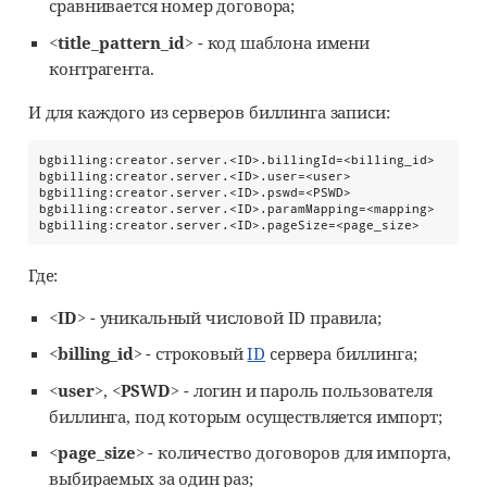
сравнивается номер договора;
<title_pattern_id>
- код шаблона имени
контрагента.
И для каждого из серверов биллинга записи:
bgbilling:creator.server.<ID>.billingId=<billing_id>

bgbilling:creator.server.<ID>.user=<user>

bgbilling:creator.server.<ID>.pswd=<PSWD>

bgbilling:creator.server.<ID>.paramMapping=<mapping>

bgbilling:creator.server.<ID>.pageSize=<page_size>
Где:
<ID>
- уникальный числовой ID правила;
<billing_id>
- строковый
ID
сервера биллинга;
<user>
,
<PSWD>
- логин и пароль пользователя
биллинга, под которым осуществляется импорт;
<page_size>
- количество договоров для импорта,
выбираемых за один раз;