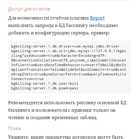
Доступ для отчётов
Для возможности отчётов плагина
Report
выполнять запросы в БД биллингу необходимо
добавить в конфигурацию сервера, пример:
bgbilling:server.1.db.driver=com.mysql.jdbc.Driver

bgbilling:server.1.db.url=jdbc:mysql://127.0.0.1/bgbi
lling?useUnicode=true&characterEncoding=UTF-
8&connectionCollation=utf8_unicode_ci&allowUrlInLocal
Infile=true&zeroDateTimeBehavior=convertToNull&jdbcCo
mpliantTruncation=false&elideSetAutoCommits=true&cach
ePrepStmts=true&useCursorFetch=true&queryTimeoutKills
Connection=true

bgbilling:server.1.db.user=bill

bgbilling:server.1.db.pswd=pass
Рекомендуется использовать реплику основной БД
биллинга и пользователя с правами только на
чтение и создание временных таблиц.
Поиск
Укажите, какие параметры договоров могут быть