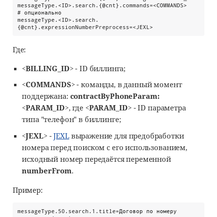
messageType.<ID>.search.{@cnt}.commands=<COMMANDS>

# опционально

messageType.<ID>.search.
{@cnt}.expressionNumberPreprocess=<JEXL>
Где:
<BILLING_ID>
- ID биллинга;
<COMMANDS>
- команды, в данный момент
поддержана:
contractByPhoneParam:
<PARAM_ID>
, где
<PARAM_ID>
- ID параметра
типа "телефон" в биллинге;
<JEXL>
-
JEXL
выражение для предобработки
номера перед поиском с его использованием,
исходный номер передаётся переменной
numberFrom
.
Пример:
messageType.50.search.1.title=Договор по номеру 