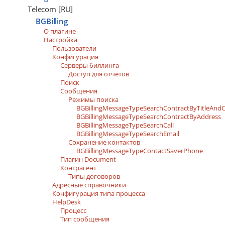
Telecom [RU]
BGBilling
О плагине
Настройка
Пользователи
Конфигурация
Серверы биллинга
Доступ для отчётов
Поиск
Сообщения
Режимы поиска
BGBillingMessageTypeSearchContractByTitleAn
BGBillingMessageTypeSearchContractByAddress
BGBillingMessageTypeSearchCall
BGBillingMessageTypeSearchEmail
Сохранение контактов
BGBillingMessageTypeContactSaverPhone
Плагин Document
Контрагент
Типы договоров
Адресные справочники
Конфигурация типа процесса
HelpDesk
Процесс
Тип сообщения