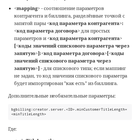
<mapping>
- соотношение параметров
контрагента и биллинга, разделённые точкой с
запятой пары
<код параметра контрагента>:
<код параметра договора>
для простых
параметров и
<код параметра контрагента>
[<коды значений спискового параметра через
запятую>]:<код параметра договора>[<коды
значений спискового параметра через
запятую>]
- для спискового типа; если маппинг
не задан, то код значения спискового параметра
будет импортирован "как есть" из биллинга.
Дополнительные необязательные параметры:
bgbilling:creator.server.<ID>.minCustomerTitleLength=
<minTitleLength>
Где: