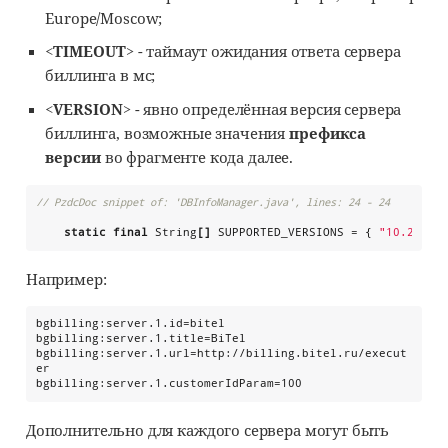
Europe/Moscow;
<TIMEOUT>
- таймаут ожидания ответа сервера
биллинга в мс;
<VERSION>
- явно определённая версия сервера
биллинга, возможные значения
префикса
версии
во фрагменте кода далее.
// PzdcDoc snippet of: 'DBInfoManager.java', lines: 24 - 24
static
final
String
[]
 SUPPORTED_VERSIONS = { 
"
10.2
"
, 
"
Например:
bgbilling:server.1.id=bitel

bgbilling:server.1.title=BiTel

bgbilling:server.1.url=http://billing.bitel.ru/execut
er

bgbilling:server.1.customerIdParam=100
Дополнительно для каждого сервера могут быть