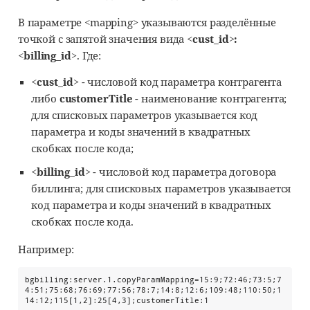
В параметре <mapping> указываются разделённые
точкой с запятой значения вида
<cust_id>:
<billing_id>
. Где:
<cust_id>
- числовой код параметра контрагента
либо
customerTitle
- наименование контрагента;
для списковых параметров указывается код
параметра и коды значений в квадратных
скобках после кода;
<billing_id>
- числовой код параметра договора
биллинга; для списковых параметров указывается
код параметра и коды значений в квадратных
скобках после кода.
Например:
bgbilling:server.1.copyParamMapping=15:9;72:46;73:5;7
4:51;75:68;76:69;77:56;78:7;14:8;12:6;109:48;110:50;1
14:12;115[1,2]:25[4,3];customerTitle:1