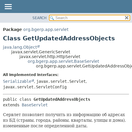
SEARCH
OVERVIEW
SUMMARY:
NESTED
PACKAGE
Package
org.bgerp.app.servlet
FIELD
CLASS
Class GetUpdatedAddressObjects
CONSTR
TREE
java.lang.Object
METHOD
javax.servlet.GenericServlet
DEPRECATED
javax.servlet.http.HttpServlet
INDEX
org.bgerp.app.servlet.BaseServlet
DETAIL:
org.bgerp.app.servlet.GetUpdatedAddressObj
HELP
FIELD
All Implemented Interfaces:
CONSTR
Serializable
,
javax.servlet.Servlet
,
METHOD
javax.servlet.ServletConfig
public class 
GetUpdatedAddressObjects
extends 
BaseServlet
Сервлет позволяет получить из информацию об адресах
из БД (страны, города, районы, кварталы, улицы и дома),
измененные после определенной даты.